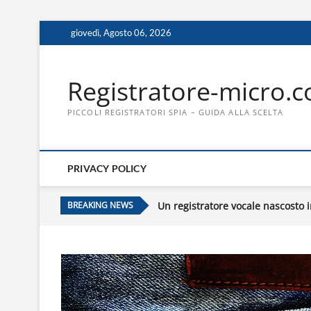
Skip
giovedì, Agosto 06, 2026
to
content
Registratore-micro.
PICCOLI REGISTRATORI SPIA – GUIDA ALLA SCELTA
Localizzatore GPS, GSM e registra
Un mini registratore professional
Un registratore vocale telecoman
PRIVACY POLICY
Un mini registratore tascabile p
Un mini registratore spia lunga 
Un registratore vocale nascosto
BREAKING NEWS
Mini registratore spia di facile u
Localizzatore GPS, GSM e registra
Un mini registratore professional