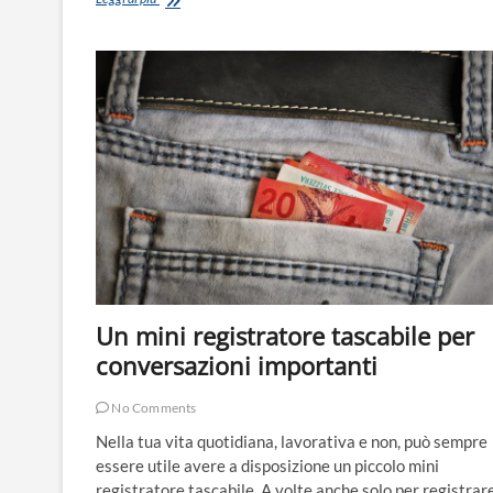
mini
registratore
professionale
nascosto
in
carta
di
credito
Un mini registratore tascabile per
conversazioni importanti
No Comments
Nella tua vita quotidiana, lavorativa e non, può sempre
essere utile avere a disposizione un piccolo mini
registratore tascabile. A volte anche solo per registra