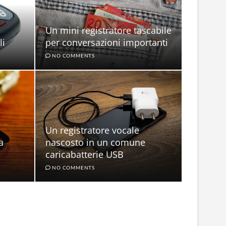
Un mini registratore tascabile
li
per conversazioni importanti
NO COMMENTS
Un registratore vocale
a
nascosto in un comune
caricabatterie USB
NO COMMENTS