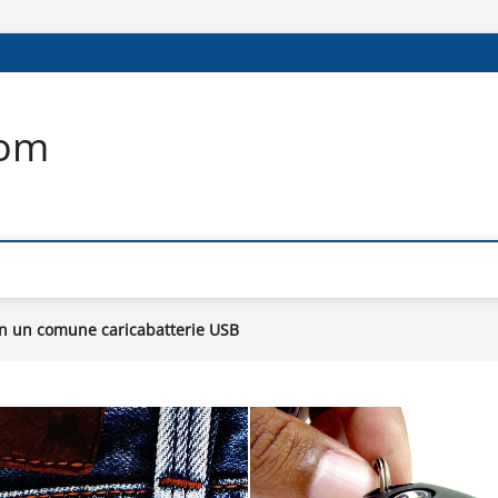
com
tore tutto in uno
e nascosto in carta di credito
do per cancelli
er conversazioni importanti
durata
 in un comune caricabatterie USB
tilizzo ed economico
tore tutto in uno
e nascosto in carta di credito