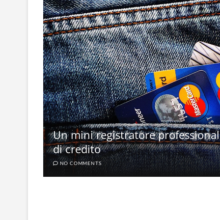
Un mini registratore professional
di credito
NO COMMENTS