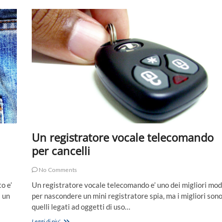
Un registratore vocale telecomando
per cancelli
No Comments
o e’
Un registratore vocale telecomando e’ uno dei migliori mod
i un
per nascondere un mini registratore spia, ma i migliori son
quelli legati ad oggetti di uso…
Un
Leggi di piu'