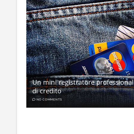
Un mini registratore professional
di credito
NO COMMENTS