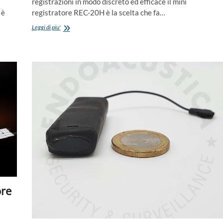
registrazioni in modo discreto ed efficace il mini
 è
registratore REC-20H è la scelta che fa…
Mini
Leggi di piu'
registratore
spia
di
facile
utilizzo
ed
economico
ore