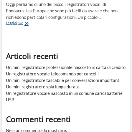
Oggi parliamo di uno dei piccoli registratori vocali di
Endoacustica Europe che sono più facili da usare e che non
richiedono particolari configurazioni. Un piccolo…
Le
Leggi di piu'
tue
registrazioni
nascoste
con
un
Articoli recenti
semplice
gesto
Un mini registratore professionale nascosto in carta di credito
Un registratore vocale telecomando per cancelli
Un mini registratore tascabile per conversazioni importanti
Un mini registratore spia lunga durata
Un registratore vocale nascosto in un comune caricabatterie
USB
Commenti recenti
Nessun commento da mostrare.