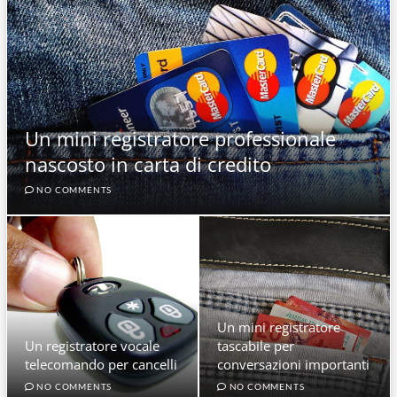
Un mini registratore professionale
nascosto in carta di credito
NO COMMENTS
Un mini registratore
Un registratore vocale
tascabile per
telecomando per cancelli
conversazioni importanti
NO COMMENTS
NO COMMENTS