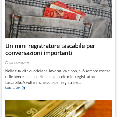
Un mini registratore tascabile per
conversazioni importanti
No Comments
Nella tua vita quotidiana, lavorativa e non, può sempre essere
utile avere a disposizione un piccolo mini registratore
tascabile. A volte anche solo per registrare…
Un
Leggi di piu'
mini
registratore
tascabile
per
conversazioni
importanti