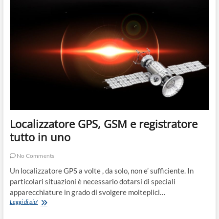
facile
utilizzo
ed
economico
Localizzatore GPS, GSM e registratore
tutto in uno
No Comments
Un localizzatore GPS a volte , da solo, non e’ sufficiente. In
particolari situazioni è necessario dotarsi di speciali
apparecchiature in grado di svolgere molteplici…
Localizzatore
Leggi di piu'
GPS,
GSM