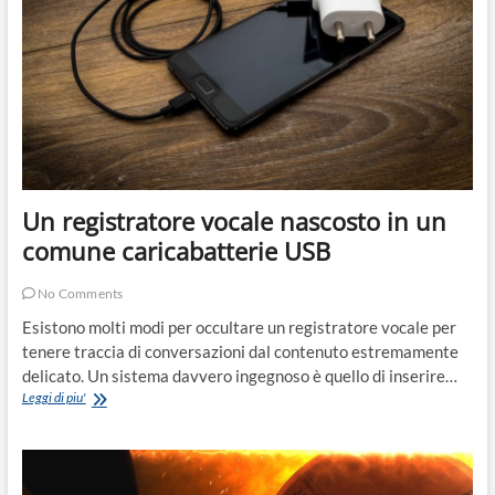
Un registratore vocale nascosto in un
comune caricabatterie USB
No Comments
Esistono molti modi per occultare un registratore vocale per
tenere traccia di conversazioni dal contenuto estremamente
delicato. Un sistema davvero ingegnoso è quello di inserire…
Un
Leggi di piu'
registratore
vocale
nascosto
in