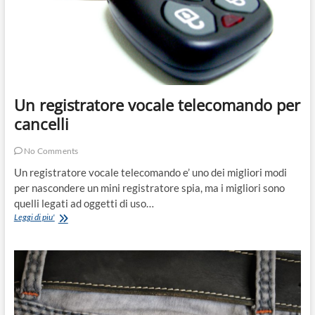
Un registratore vocale telecomando per
cancelli
No Comments
Un registratore vocale telecomando e’ uno dei migliori modi
per nascondere un mini registratore spia, ma i migliori sono
quelli legati ad oggetti di uso…
Un
Leggi di piu'
registratore
vocale
telecomando
per
cancelli