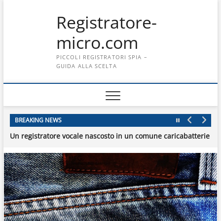
Skip
Registratore-
to
content
micro.com
PICCOLI REGISTRATORI SPIA –
GUIDA ALLA SCELTA
Localizzatore GPS, GSM e registratore tutto in uno
Un mini registratore professionale nascosto in carta di credito
Un registratore vocale telecomando per cancelli
Un mini registratore tascabile per conversazioni importanti
Un mini registratore spia lunga durata
BREAKING NEWS
Un registratore vocale nascosto in un comune caricabatterie U
Mini registratore spia di facile utilizzo ed economico
Localizzatore GPS, GSM e registratore tutto in uno
Un mini registratore professionale nascosto in carta di credito