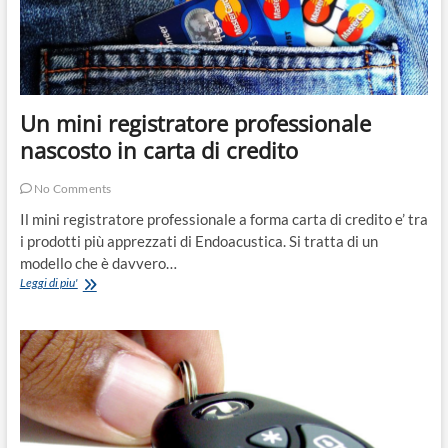
Un mini registratore professionale
nascosto in carta di credito
No Comments
Il mini registratore professionale a forma carta di credito e’ tra
i prodotti più apprezzati di Endoacustica. Si tratta di un
modello che è davvero…
Un
Leggi di piu'
mini
registratore
professionale
nascosto
in
carta
di
credito