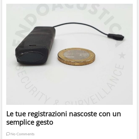
e
registratore
tutto
in
uno
Le tue registrazioni nascoste con un
semplice gesto
No Comments