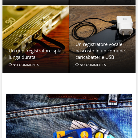
Un registratore vocale
Un mini registratore spia
nascosto in un comune
lunga durata
caricabatterie USB
NO COMMENTS
NO COMMENTS