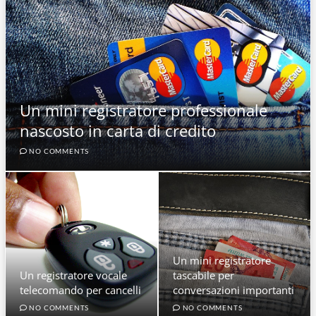
Un mini registratore professionale
nascosto in carta di credito
NO COMMENTS
Un mini registratore
Un registratore vocale
tascabile per
telecomando per cancelli
conversazioni importanti
NO COMMENTS
NO COMMENTS