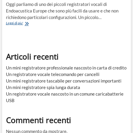
Oggi parliamo di uno dei piccoli registratori vocali di
Endoacustica Europe che sono più facili da usare e che non
richiedono particolari configurazioni. Un piccolo…
Le
Leggi di piu'
tue
registrazioni
nascoste
con
un
Articoli recenti
semplice
gesto
Un mini registratore professionale nascosto in carta di credito
Un registratore vocale telecomando per cancelli
Un mini registratore tascabile per conversazioni importanti
Un mini registratore spia lunga durata
Un registratore vocale nascosto in un comune caricabatterie
USB
Commenti recenti
Nessun commento da mostrare.