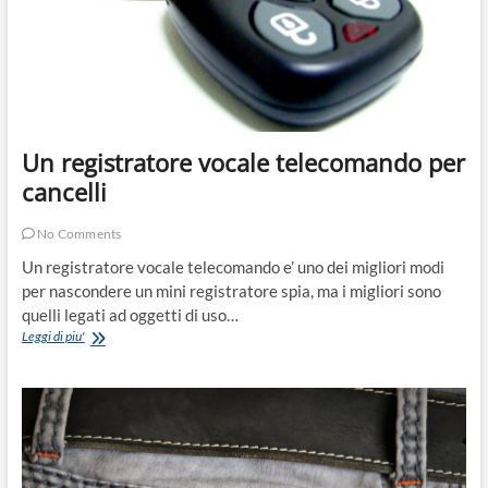
Un registratore vocale telecomando per
cancelli
No Comments
Un registratore vocale telecomando e’ uno dei migliori modi
per nascondere un mini registratore spia, ma i migliori sono
quelli legati ad oggetti di uso…
Un
Leggi di piu'
registratore
vocale
telecomando
per
cancelli