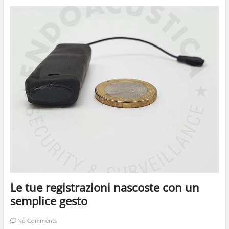
e
registratore
tutto
in
uno
Le tue registrazioni nascoste con un
semplice gesto
No Comments