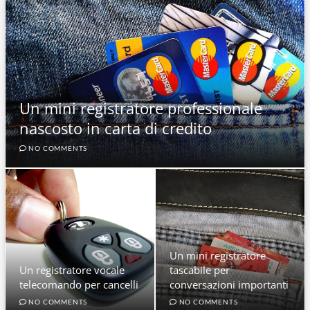
Un mini registratore professionale
nascosto in carta di credito
NO COMMENTS
Un mini registratore
Un registratore vocale
tascabile per
telecomando per cancelli
conversazioni importanti
NO COMMENTS
NO COMMENTS