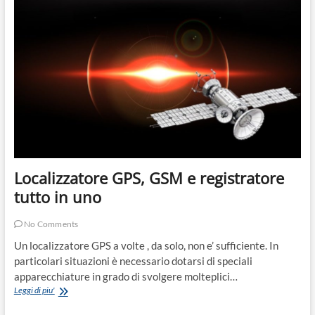
facile
utilizzo
ed
economico
Localizzatore GPS, GSM e registratore
tutto in uno
No Comments
Un localizzatore GPS a volte , da solo, non e’ sufficiente. In
particolari situazioni è necessario dotarsi di speciali
apparecchiature in grado di svolgere molteplici…
Localizzatore
Leggi di piu'
GPS,
GSM