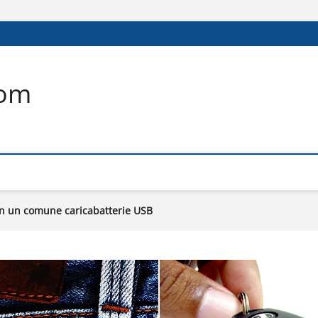
com
tore tutto in uno
e nascosto in carta di credito
do per cancelli
er conversazioni importanti
durata
 in un comune caricabatterie USB
tilizzo ed economico
tore tutto in uno
e nascosto in carta di credito