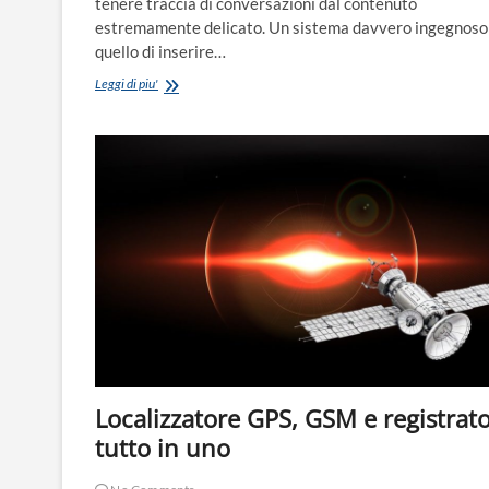
tenere traccia di conversazioni dal contenuto
estremamente delicato. Un sistema davvero ingegnoso
quello di inserire…
Un
Leggi di piu'
registratore
vocale
nascosto
in
un
comune
caricabatterie
USB
Localizzatore GPS, GSM e registrat
tutto in uno