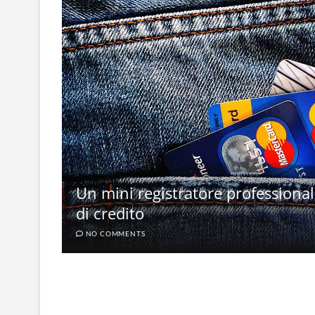
Un mini registratore professional
di credito
NO COMMENTS