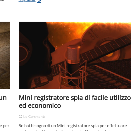
mini
registratore
spia
lunga
durata
 un
Mini registratore spia di facile utilizzo
ed economico
No Comments
e per
Se hai bisogno di un Mini registratore spia per effettuare