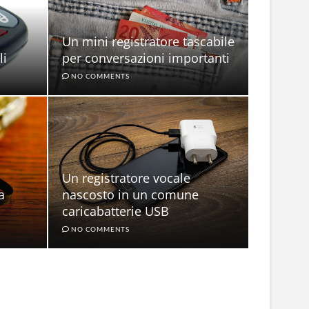
Un mini registratore tascabile
li
per conversazioni importanti
NO COMMENTS
Un registratore vocale
a
nascosto in un comune
caricabatterie USB
NO COMMENTS