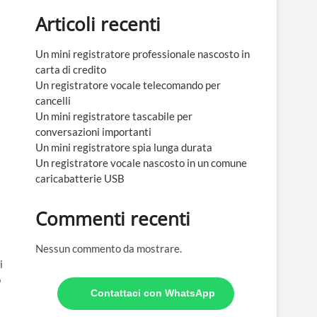
Articoli recenti
Un mini registratore professionale nascosto in
carta di credito
Un registratore vocale telecomando per
cancelli
Un mini registratore tascabile per
conversazioni importanti
Un mini registratore spia lunga durata
Un registratore vocale nascosto in un comune
caricabatterie USB
Commenti recenti
Nessun commento da mostrare.
i
o
Contattaci con WhatsApp