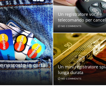
Un registratore vocale
telecomando per cancel
NO COMMENTS
e nascosto in carta
Un mini registratore spi
lunga durata
NO COMMENTS