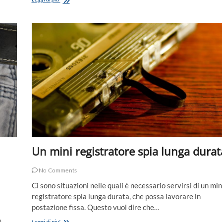
registratore
vocale
telecomando
per
cancelli
Un mini registratore spia lunga durat
No Comments
Ci sono situazioni nelle quali è necessario servirsi di un min
registratore spia lunga durata, che possa lavorare in
postazione fissa. Questo vuol dire che…
re…
Un
Leggi di piu'