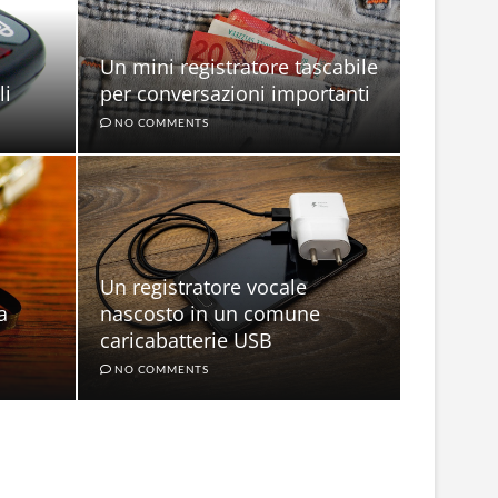
Un mini registratore tascabile
li
per conversazioni importanti
NO COMMENTS
Un registratore vocale
a
nascosto in un comune
caricabatterie USB
NO COMMENTS