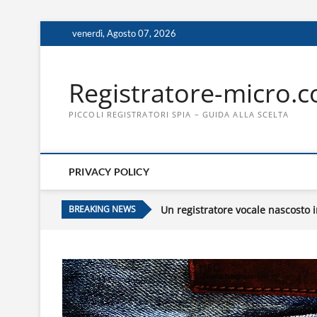
Skip
venerdì, Agosto 07, 2026
to
content
Registratore-micro.
PICCOLI REGISTRATORI SPIA – GUIDA ALLA SCELTA
Localizzatore GPS, GSM e registra
Un mini registratore professional
Un registratore vocale telecoman
PRIVACY POLICY
Un mini registratore tascabile p
Un mini registratore spia lunga 
Un registratore vocale nascosto
BREAKING NEWS
Mini registratore spia di facile u
Localizzatore GPS, GSM e registra
Un mini registratore professional