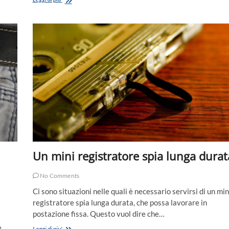
registratore
vocale
telecomando
per
cancelli
Un mini registratore spia lunga durat
No Comments
Ci sono situazioni nelle quali è necessario servirsi di un min
registratore spia lunga durata, che possa lavorare in
postazione fissa. Questo vuol dire che…
re…
Un
Leggi di piu'