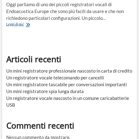
Oggi parliamo di uno dei piccoli registratori vocali di
Endoacustica Europe che sono più facili da usare e che non
richiedono particolari configurazioni. Un piccolo…
Le
Leggi di piu'
tue
registrazioni
nascoste
con
un
Articoli recenti
semplice
gesto
Un mini registratore professionale nascosto in carta di credito
Un registratore vocale telecomando per cancelli
Un mini registratore tascabile per conversazioni importanti
Un mini registratore spia lunga durata
Un registratore vocale nascosto in un comune caricabatterie
USB
Commenti recenti
Nessun commento da mostrare.