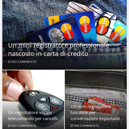
Un mini registratore professionale
nascosto in carta di credito
NO COMMENTS
Un mini registratore
Un registratore vocale
tascabile per
telecomando per cancelli
conversazioni importanti
NO COMMENTS
NO COMMENTS