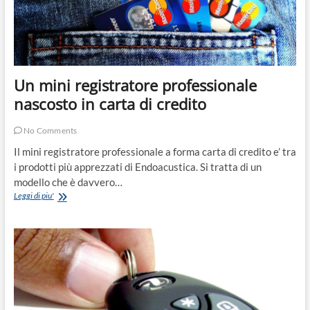
Un mini registratore professionale
nascosto in carta di credito
No Comments
Il mini registratore professionale a forma carta di credito e’ tra
i prodotti più apprezzati di Endoacustica. Si tratta di un
modello che è davvero…
Un
Leggi di piu'
mini
registratore
professionale
nascosto
in
carta
di
credito