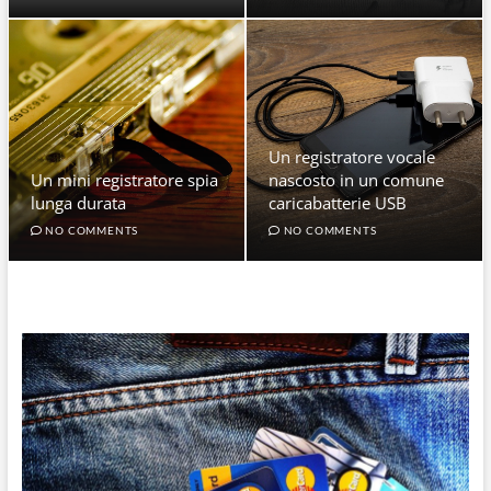
Un registratore vocale
Un mini registratore spia
nascosto in un comune
lunga durata
caricabatterie USB
NO COMMENTS
NO COMMENTS