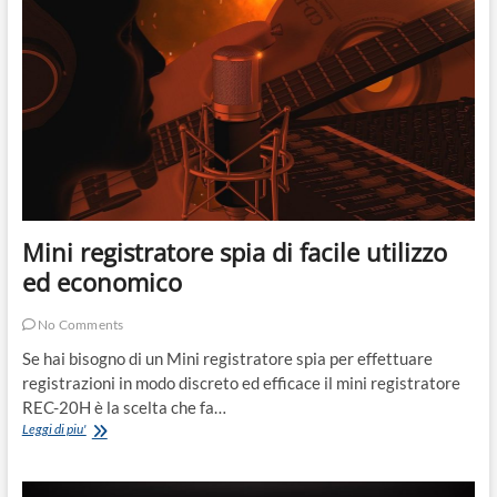
un
comune
caricabatterie
USB
Mini registratore spia di facile utilizzo
ed economico
No Comments
Se hai bisogno di un Mini registratore spia per effettuare
registrazioni in modo discreto ed efficace il mini registratore
REC-20H è la scelta che fa…
Mini
Leggi di piu'
registratore
spia
di