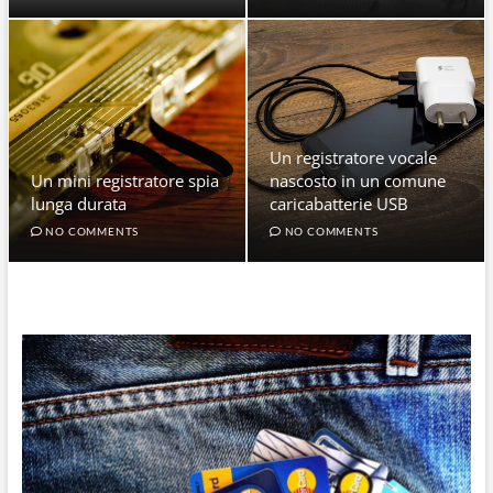
Un registratore vocale
Un mini registratore spia
nascosto in un comune
lunga durata
caricabatterie USB
NO COMMENTS
NO COMMENTS