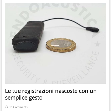
e
registratore
tutto
in
uno
Le tue registrazioni nascoste con un
semplice gesto
No Comments