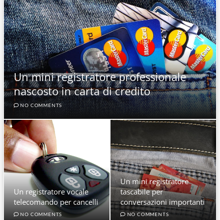
Un mini registratore professionale
nascosto in carta di credito
NO COMMENTS
Un mini registratore
Un registratore vocale
tascabile per
telecomando per cancelli
conversazioni importanti
NO COMMENTS
NO COMMENTS