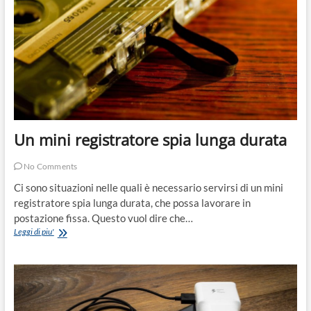
Un mini registratore spia lunga durata
No Comments
Ci sono situazioni nelle quali è necessario servirsi di un mini
registratore spia lunga durata, che possa lavorare in
postazione fissa. Questo vuol dire che…
Un
Leggi di piu'
mini
registratore
spia
lunga
durata