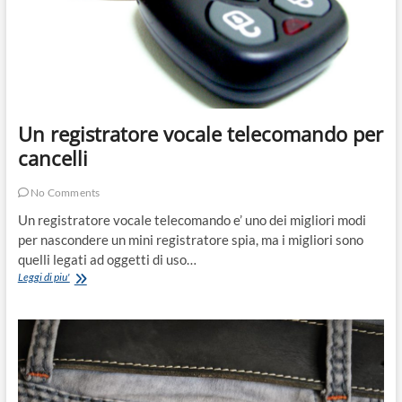
Un registratore vocale telecomando per
cancelli
No Comments
Un registratore vocale telecomando e’ uno dei migliori modi
per nascondere un mini registratore spia, ma i migliori sono
quelli legati ad oggetti di uso…
Un
Leggi di piu'
registratore
vocale
telecomando
per
cancelli