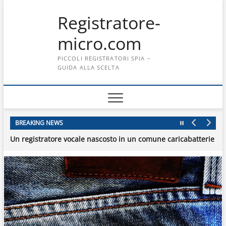
Skip
Registratore-
to
content
micro.com
PICCOLI REGISTRATORI SPIA –
GUIDA ALLA SCELTA
Localizzatore GPS, GSM e registratore tutto in uno
Un mini registratore professionale nascosto in carta di credito
Un registratore vocale telecomando per cancelli
Un mini registratore tascabile per conversazioni importanti
BREAKING NEWS
Un mini registratore spia lunga durata
Un registratore vocale nascosto in un comune caricabatterie U
Mini registratore spia di facile utilizzo ed economico
Localizzatore GPS, GSM e registratore tutto in uno
Un mini registratore professionale nascosto in carta di credito