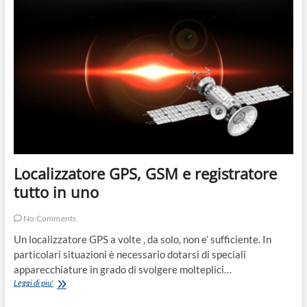
facile
utilizzo
ed
economico
Localizzatore GPS, GSM e registratore
tutto in uno
No Comments
Un localizzatore GPS a volte , da solo, non e’ sufficiente. In
particolari situazioni è necessario dotarsi di speciali
apparecchiature in grado di svolgere molteplici…
Localizzatore
Leggi di piu'
GPS,
GSM