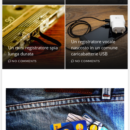
Un registratore vocale
Un mini registratore spia
nascosto in un comune
lunga durata
caricabatterie USB
NO COMMENTS
NO COMMENTS