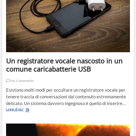
Un registratore vocale nascosto in un
comune caricabatterie USB
No Comments
Esistono molti modi per occultare un registratore vocale per
tenere traccia di conversazioni dal contenuto estremamente
delicato. Un sistema davvero ingegnoso è quello di inserire…
Un
Leggi di piu'
registratore
vocale
nascosto
in