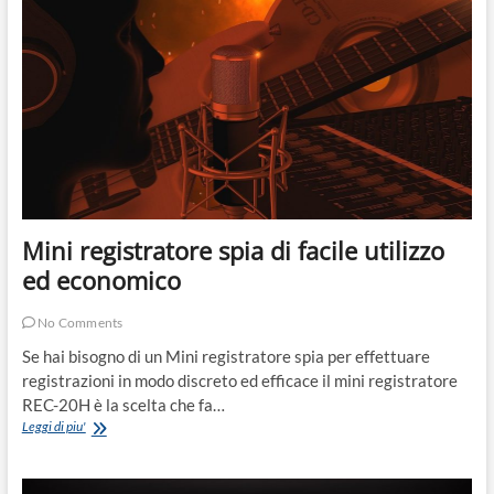
un
comune
caricabatterie
USB
Mini registratore spia di facile utilizzo
ed economico
No Comments
Se hai bisogno di un Mini registratore spia per effettuare
registrazioni in modo discreto ed efficace il mini registratore
REC-20H è la scelta che fa…
Mini
Leggi di piu'
registratore
spia
di