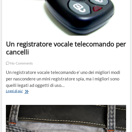
Un registratore vocale telecomando per
cancelli
No Comments
Un registratore vocale telecomando e’ uno dei migliori modi
per nascondere un mini registratore spia, ma i migliori sono
quelli legati ad oggetti di uso…
Un
Leggi di piu'
registratore
vocale
telecomando
per
cancelli