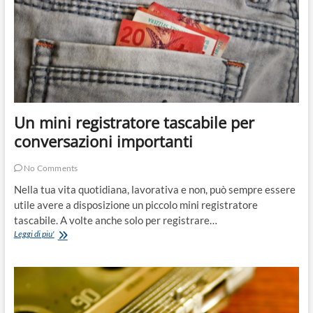
Un mini registratore tascabile per
conversazioni importanti
No Comments
Nella tua vita quotidiana, lavorativa e non, può sempre essere
utile avere a disposizione un piccolo mini registratore
tascabile. A volte anche solo per registrare…
Un
Leggi di piu'
mini
registratore
tascabile
per
conversazioni
importanti