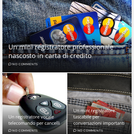
Un mini registratore professionale
nascosto in carta di credito
NO COMMENTS
Un mini registratore
Un registratore vocale
tascabile per
telecomando per cancelli
conversazioni importanti
NO COMMENTS
NO COMMENTS