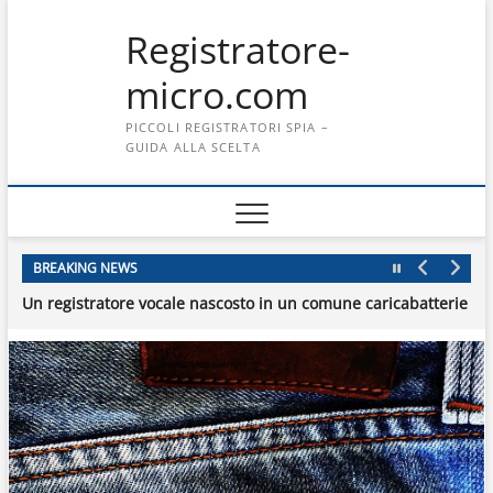
Skip
Registratore-
to
content
micro.com
PICCOLI REGISTRATORI SPIA –
GUIDA ALLA SCELTA
Localizzatore GPS, GSM e registratore tutto in uno
Un mini registratore professionale nascosto in carta di credito
Un registratore vocale telecomando per cancelli
Un mini registratore tascabile per conversazioni importanti
Un mini registratore spia lunga durata
BREAKING NEWS
Un registratore vocale nascosto in un comune caricabatterie U
Mini registratore spia di facile utilizzo ed economico
Localizzatore GPS, GSM e registratore tutto in uno
Un mini registratore professionale nascosto in carta di credito