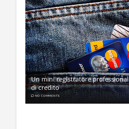
Un mini registratore professional
di credito
NO COMMENTS