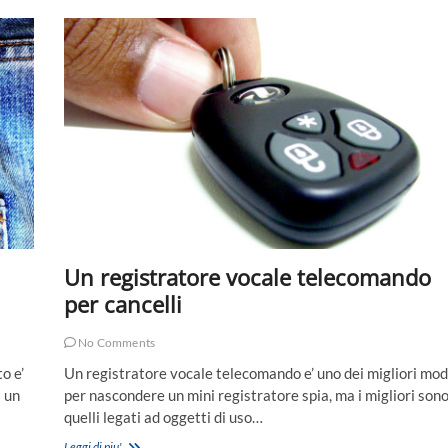
Un registratore vocale telecomando
per cancelli
No Comments
o e’
Un registratore vocale telecomando e’ uno dei migliori mod
i un
per nascondere un mini registratore spia, ma i migliori son
quelli legati ad oggetti di uso…
Un
Leggi di piu'