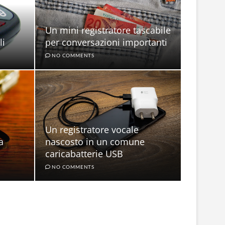
Un mini registratore tascabile
li
per conversazioni importanti
NO COMMENTS
Un registratore vocale
a
nascosto in un comune
caricabatterie USB
NO COMMENTS