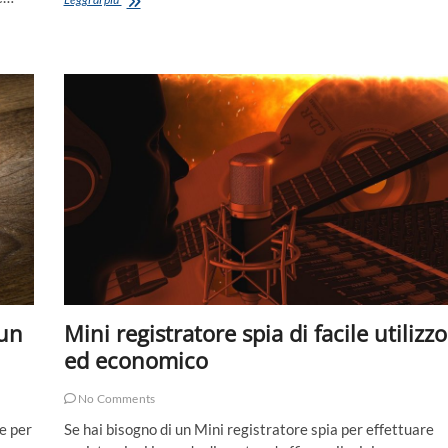
mini
registratore
spia
lunga
durata
 un
Mini registratore spia di facile utilizzo
ed economico
No Comments
e per
Se hai bisogno di un Mini registratore spia per effettuare