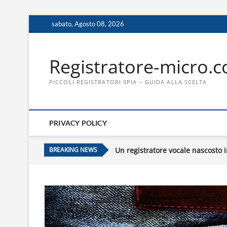
Skip
sabato, Agosto 08, 2026
to
content
Registratore-micro.
PICCOLI REGISTRATORI SPIA – GUIDA ALLA SCELTA
Localizzatore GPS, GSM e registra
Un mini registratore professional
Un registratore vocale telecoman
PRIVACY POLICY
Un mini registratore tascabile p
Un mini registratore spia lunga 
Un registratore vocale nascosto
BREAKING NEWS
Mini registratore spia di facile u
Localizzatore GPS, GSM e registra
Un mini registratore professional