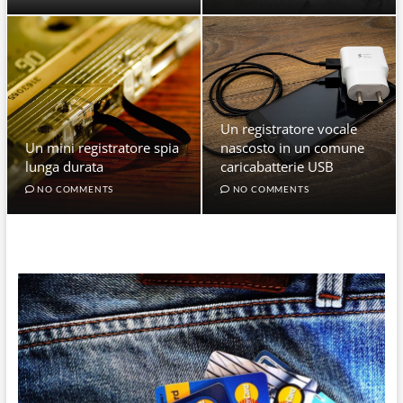
Un registratore vocale
Un mini registratore spia
nascosto in un comune
lunga durata
caricabatterie USB
NO COMMENTS
NO COMMENTS