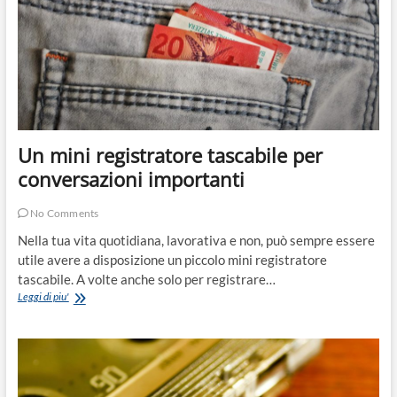
Un mini registratore tascabile per
conversazioni importanti
No Comments
Nella tua vita quotidiana, lavorativa e non, può sempre essere
utile avere a disposizione un piccolo mini registratore
tascabile. A volte anche solo per registrare…
Un
Leggi di piu'
mini
registratore
tascabile
per
conversazioni
importanti