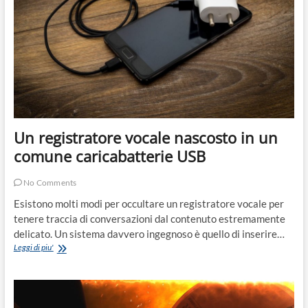
Un registratore vocale nascosto in un
comune caricabatterie USB
No Comments
Esistono molti modi per occultare un registratore vocale per
tenere traccia di conversazioni dal contenuto estremamente
delicato. Un sistema davvero ingegnoso è quello di inserire…
Un
Leggi di piu'
registratore
vocale
nascosto
in