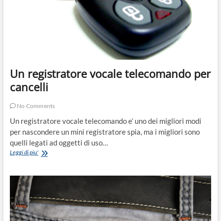
Un registratore vocale telecomando per
cancelli
No Comments
Un registratore vocale telecomando e’ uno dei migliori modi
per nascondere un mini registratore spia, ma i migliori sono
quelli legati ad oggetti di uso…
Un
Leggi di piu'
registratore
vocale
telecomando
per
cancelli