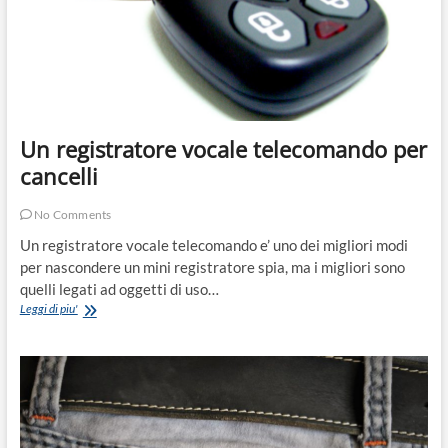
Un registratore vocale telecomando per
cancelli
No Comments
Un registratore vocale telecomando e’ uno dei migliori modi
per nascondere un mini registratore spia, ma i migliori sono
quelli legati ad oggetti di uso…
Un
Leggi di piu'
registratore
vocale
telecomando
per
cancelli