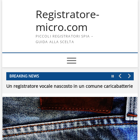
Skip
Registratore-
to
content
micro.com
PICCOLI REGISTRATORI SPIA –
GUIDA ALLA SCELTA
Localizzatore GPS, GSM e registratore tutto in uno
Un mini registratore professionale nascosto in carta di credito
Un registratore vocale telecomando per cancelli
Un mini registratore tascabile per conversazioni importanti
Un mini registratore spia lunga durata
BREAKING NEWS
Un registratore vocale nascosto in un comune caricabatterie U
Mini registratore spia di facile utilizzo ed economico
Localizzatore GPS, GSM e registratore tutto in uno
Un mini registratore professionale nascosto in carta di credito