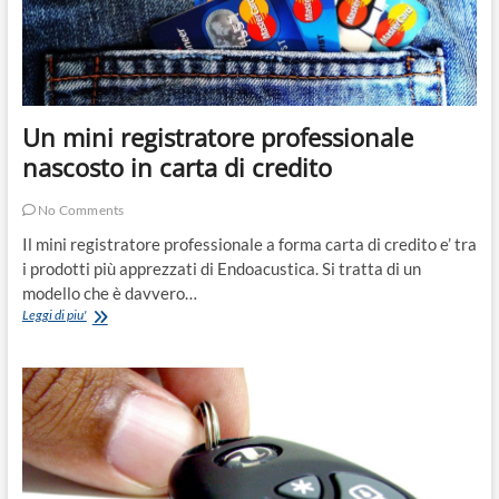
Un mini registratore professionale
nascosto in carta di credito
No Comments
Il mini registratore professionale a forma carta di credito e’ tra
i prodotti più apprezzati di Endoacustica. Si tratta di un
modello che è davvero…
Un
Leggi di piu'
mini
registratore
professionale
nascosto
in
carta
di
credito