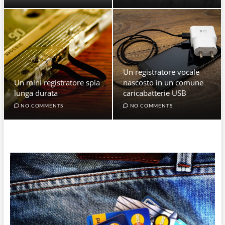
Un registratore vocale
Un mini registratore spia
nascosto in un comune
lunga durata
caricabatterie USB
NO COMMENTS
NO COMMENTS