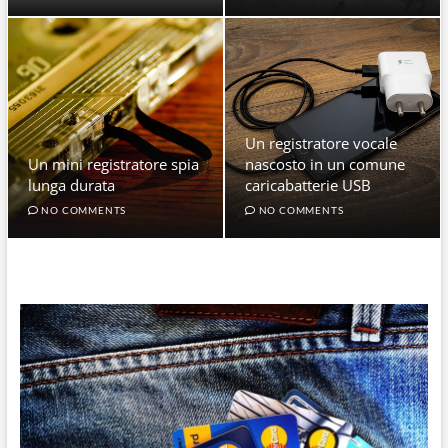
Un registratore vocale
Un mini registratore spia
nascosto in un comune
lunga durata
caricabatterie USB
NO COMMENTS
NO COMMENTS