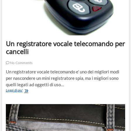
Un registratore vocale telecomando per
cancelli
No Comments
Un registratore vocale telecomando e’ uno dei migliori modi
per nascondere un mini registratore spia, ma i migliori sono
quelli legati ad oggetti di uso…
Un
Leggi di piu'
registratore
vocale
telecomando
per
cancelli