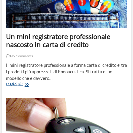
Un mini registratore professionale
nascosto in carta di credito
No Comments
Il mini registratore professionale a forma carta di credito e’ tra
i prodotti più apprezzati di Endoacustica. Si tratta di un
modello che è davvero…
Un
Leggi di piu'
mini
registratore
professionale
nascosto
in
carta
di
credito