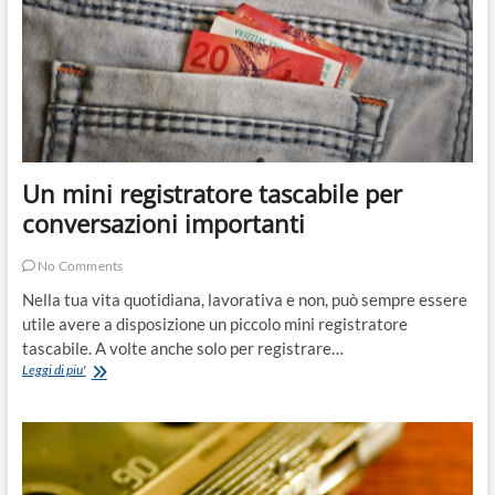
Un mini registratore tascabile per
conversazioni importanti
No Comments
Nella tua vita quotidiana, lavorativa e non, può sempre essere
utile avere a disposizione un piccolo mini registratore
tascabile. A volte anche solo per registrare…
Un
Leggi di piu'
mini
registratore
tascabile
per
conversazioni
importanti