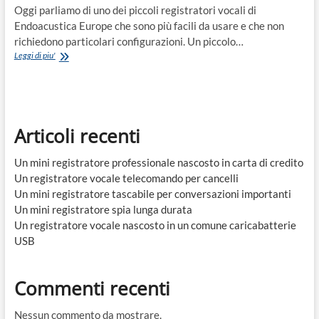
Oggi parliamo di uno dei piccoli registratori vocali di
Endoacustica Europe che sono più facili da usare e che non
richiedono particolari configurazioni. Un piccolo…
Le
Leggi di piu'
tue
registrazioni
nascoste
con
un
Articoli recenti
semplice
gesto
Un mini registratore professionale nascosto in carta di credito
Un registratore vocale telecomando per cancelli
Un mini registratore tascabile per conversazioni importanti
Un mini registratore spia lunga durata
Un registratore vocale nascosto in un comune caricabatterie
USB
Commenti recenti
Nessun commento da mostrare.