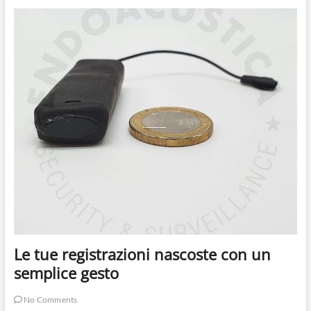
e
registratore
tutto
in
uno
Le tue registrazioni nascoste con un
semplice gesto
No Comments