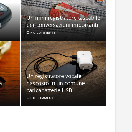
Un mini registratore tascabile
li
per conversazioni importanti
NO COMMENTS
Un registratore vocale
a
nascosto in un comune
caricabatterie USB
NO COMMENTS