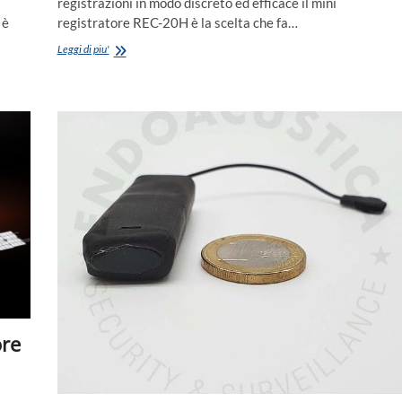
registrazioni in modo discreto ed efficace il mini
 è
registratore REC-20H è la scelta che fa…
Mini
Leggi di piu'
registratore
spia
di
facile
utilizzo
ed
economico
ore