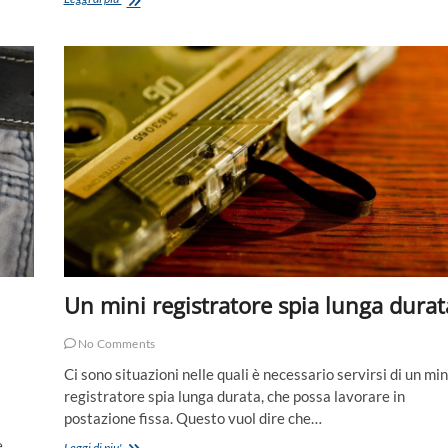
registratore
vocale
telecomando
per
cancelli
Un mini registratore spia lunga durat
No Comments
Ci sono situazioni nelle quali è necessario servirsi di un min
registratore spia lunga durata, che possa lavorare in
postazione fissa. Questo vuol dire che…
re…
Un
Leggi di piu'