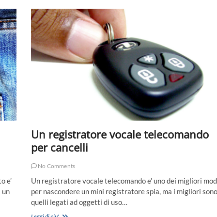
Un registratore vocale telecomando
per cancelli
No Comments
o e’
Un registratore vocale telecomando e’ uno dei migliori mod
i un
per nascondere un mini registratore spia, ma i migliori son
quelli legati ad oggetti di uso…
Un
Leggi di piu'