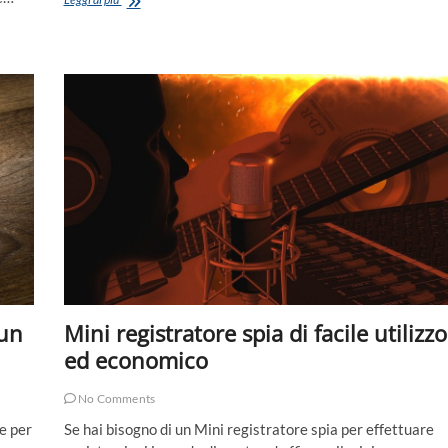
mini
registratore
spia
lunga
durata
 un
Mini registratore spia di facile utilizzo
ed economico
No Comments
e per
Se hai bisogno di un Mini registratore spia per effettuare