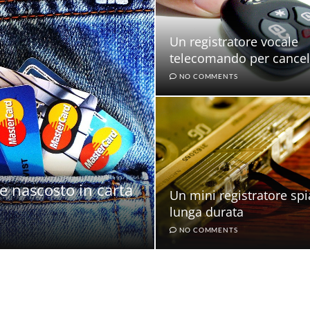
Un registratore vocale
telecomando per cancel
NO COMMENTS
e nascosto in carta
Un mini registratore spi
lunga durata
NO COMMENTS