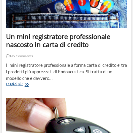
Un mini registratore professionale
nascosto in carta di credito
No Comments
Il mini registratore professionale a forma carta di credito e’ tra
i prodotti più apprezzati di Endoacustica. Si tratta di un
modello che è davvero…
Un
Leggi di piu'
mini
registratore
professionale
nascosto
in
carta
di
credito