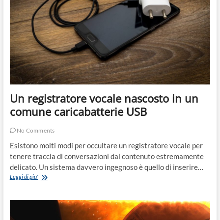
Un registratore vocale nascosto in un
comune caricabatterie USB
No Comments
Esistono molti modi per occultare un registratore vocale per
tenere traccia di conversazioni dal contenuto estremamente
delicato. Un sistema davvero ingegnoso è quello di inserire…
Un
Leggi di piu'
registratore
vocale
nascosto
in