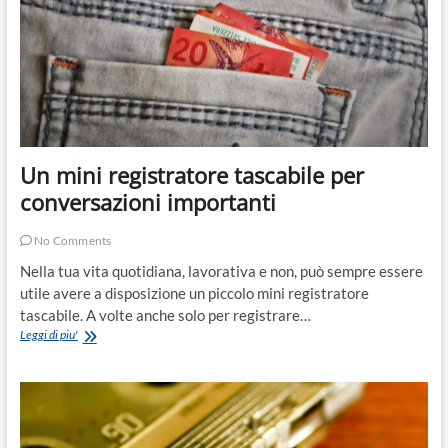
Un mini registratore tascabile per
conversazioni importanti
No Comments
Nella tua vita quotidiana, lavorativa e non, può sempre essere
utile avere a disposizione un piccolo mini registratore
tascabile. A volte anche solo per registrare…
Un
Leggi di piu'
mini
registratore
tascabile
per
conversazioni
importanti