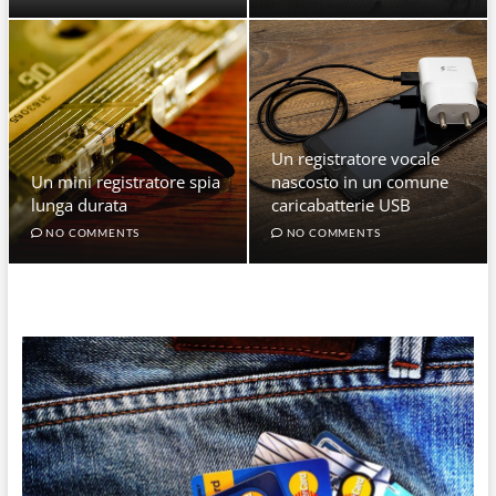
Un registratore vocale
Un mini registratore spia
nascosto in un comune
lunga durata
caricabatterie USB
NO COMMENTS
NO COMMENTS