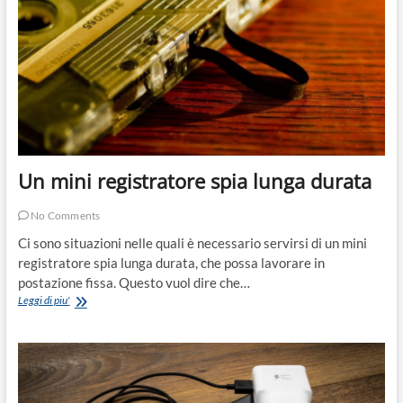
Un mini registratore spia lunga durata
No Comments
Ci sono situazioni nelle quali è necessario servirsi di un mini
registratore spia lunga durata, che possa lavorare in
postazione fissa. Questo vuol dire che…
Un
Leggi di piu'
mini
registratore
spia
lunga
durata