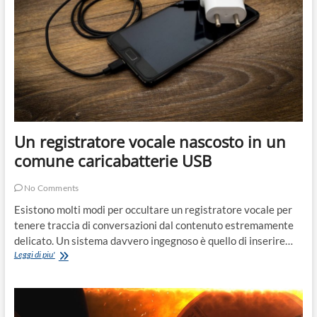
Un registratore vocale nascosto in un
comune caricabatterie USB
No Comments
Esistono molti modi per occultare un registratore vocale per
tenere traccia di conversazioni dal contenuto estremamente
delicato. Un sistema davvero ingegnoso è quello di inserire…
Un
Leggi di piu'
registratore
vocale
nascosto
in