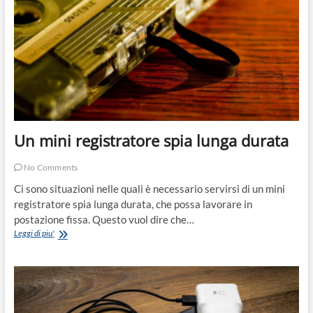
Un mini registratore spia lunga durata
No Comments
Ci sono situazioni nelle quali è necessario servirsi di un mini
registratore spia lunga durata, che possa lavorare in
postazione fissa. Questo vuol dire che…
Un
Leggi di piu'
mini
registratore
spia
lunga
durata