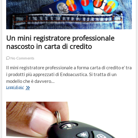
Un mini registratore professionale
nascosto in carta di credito
No Comments
Il mini registratore professionale a forma carta di credito e’ tra
i prodotti più apprezzati di Endoacustica. Si tratta di un
modello che è davvero…
Un
Leggi di piu'
mini
registratore
professionale
nascosto
in
carta
di
credito