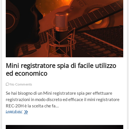
un
comune
caricabatterie
USB
Mini registratore spia di facile utilizzo
ed economico
No Comments
Se hai bisogno di un Mini registratore spia per effettuare
registrazioni in modo discreto ed efficace il mini registratore
REC-20H è la scelta che fa…
Mini
Leggi di piu'
registratore
spia
di