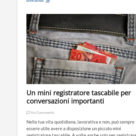
mini
registratore
professionale
nascosto
in
carta
di
credito
Un mini registratore tascabile per
conversazioni importanti
No Comments
Nella tua vita quotidiana, lavorativa e non, può sempre
essere utile avere a disposizione un piccolo mini
registratore tascabile. A volte anche solo per registra