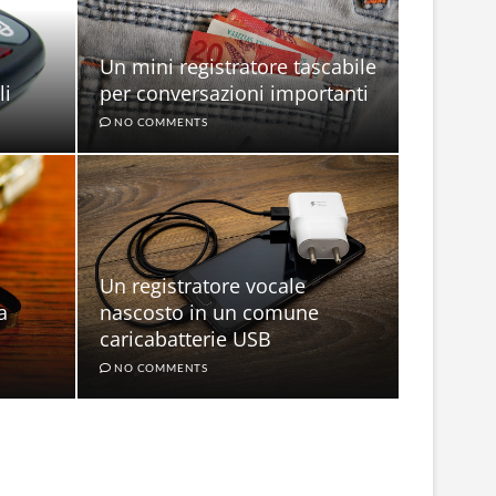
Un mini registratore tascabile
li
per conversazioni importanti
NO COMMENTS
Un registratore vocale
a
nascosto in un comune
caricabatterie USB
NO COMMENTS