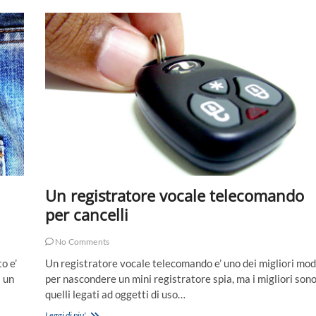
Un registratore vocale telecomando
per cancelli
No Comments
o e’
Un registratore vocale telecomando e’ uno dei migliori mod
i un
per nascondere un mini registratore spia, ma i migliori son
quelli legati ad oggetti di uso…
Un
Leggi di piu'