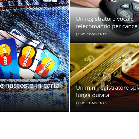
Un registratore vocale
telecomando per cancel
NO COMMENTS
e nascosto in carta
Un mini registratore spi
lunga durata
NO COMMENTS