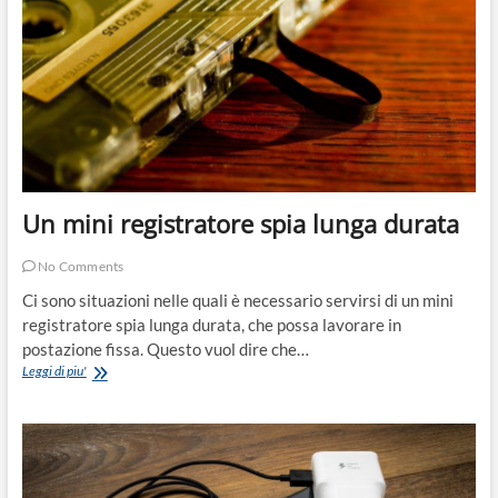
Un mini registratore spia lunga durata
No Comments
Ci sono situazioni nelle quali è necessario servirsi di un mini
registratore spia lunga durata, che possa lavorare in
postazione fissa. Questo vuol dire che…
Un
Leggi di piu'
mini
registratore
spia
lunga
durata