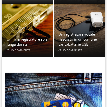
Un registratore vocale
Un mini registratore spia
nascosto in un comune
lunga durata
caricabatterie USB
NO COMMENTS
NO COMMENTS