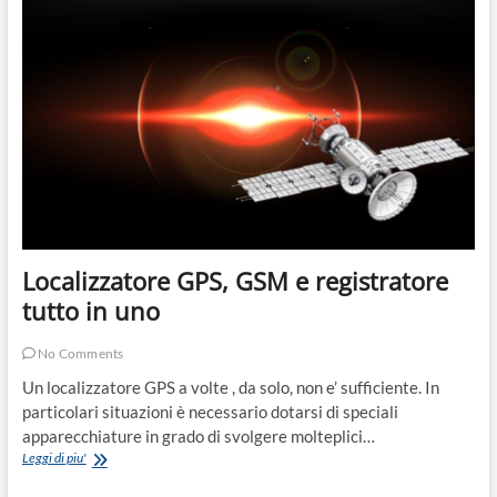
facile
utilizzo
ed
economico
Localizzatore GPS, GSM e registratore
tutto in uno
No Comments
Un localizzatore GPS a volte , da solo, non e’ sufficiente. In
particolari situazioni è necessario dotarsi di speciali
apparecchiature in grado di svolgere molteplici…
Localizzatore
Leggi di piu'
GPS,
GSM