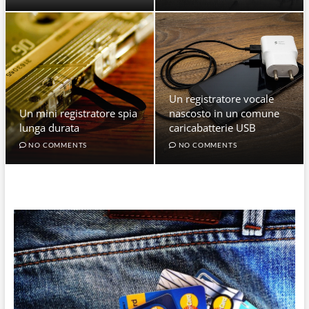
Un registratore vocale
Un mini registratore spia
nascosto in un comune
lunga durata
caricabatterie USB
NO COMMENTS
NO COMMENTS