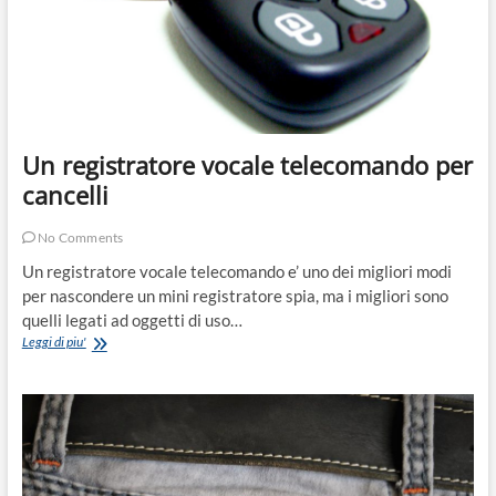
Un registratore vocale telecomando per
cancelli
No Comments
Un registratore vocale telecomando e’ uno dei migliori modi
per nascondere un mini registratore spia, ma i migliori sono
quelli legati ad oggetti di uso…
Un
Leggi di piu'
registratore
vocale
telecomando
per
cancelli