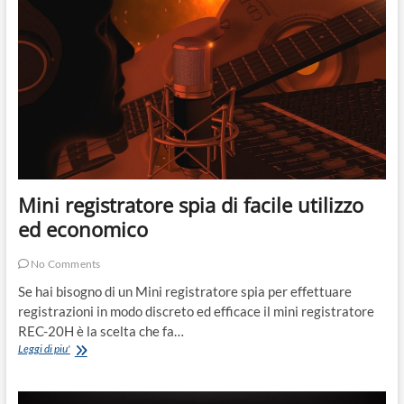
un
comune
caricabatterie
USB
Mini registratore spia di facile utilizzo
ed economico
No Comments
Se hai bisogno di un Mini registratore spia per effettuare
registrazioni in modo discreto ed efficace il mini registratore
REC-20H è la scelta che fa…
Mini
Leggi di piu'
registratore
spia
di