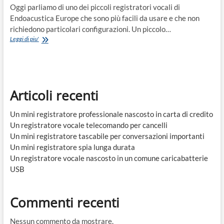
Oggi parliamo di uno dei piccoli registratori vocali di
Endoacustica Europe che sono più facili da usare e che non
richiedono particolari configurazioni. Un piccolo…
Le
Leggi di piu'
tue
registrazioni
nascoste
con
un
Articoli recenti
semplice
gesto
Un mini registratore professionale nascosto in carta di credito
Un registratore vocale telecomando per cancelli
Un mini registratore tascabile per conversazioni importanti
Un mini registratore spia lunga durata
Un registratore vocale nascosto in un comune caricabatterie
USB
Commenti recenti
Nessun commento da mostrare.