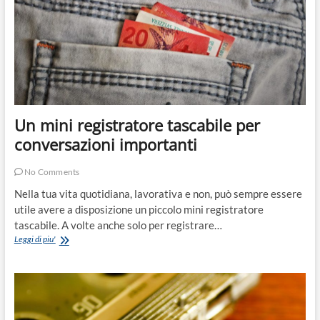
Un mini registratore tascabile per
conversazioni importanti
No Comments
Nella tua vita quotidiana, lavorativa e non, può sempre essere
utile avere a disposizione un piccolo mini registratore
tascabile. A volte anche solo per registrare…
Un
Leggi di piu'
mini
registratore
tascabile
per
conversazioni
importanti