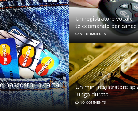
Un registratore vocale
telecomando per cancel
NO COMMENTS
e nascosto in carta
Un mini registratore spi
lunga durata
NO COMMENTS