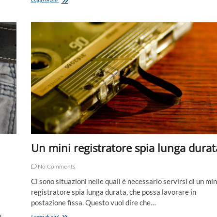
registratore
vocale
telecomando
per
cancelli
Un mini registratore spia lunga durat
No Comments
Ci sono situazioni nelle quali è necessario servirsi di un min
registratore spia lunga durata, che possa lavorare in
postazione fissa. Questo vuol dire che…
re…
Un
Leggi di piu'