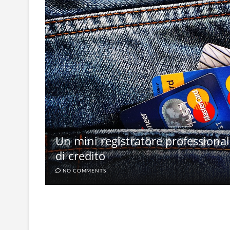
Un mini registratore professional
di credito
NO COMMENTS