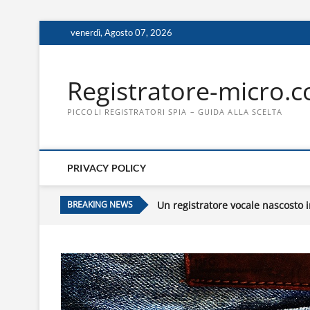
Skip
venerdì, Agosto 07, 2026
to
content
Registratore-micro.
PICCOLI REGISTRATORI SPIA – GUIDA ALLA SCELTA
Localizzatore GPS, GSM e registra
Un mini registratore professional
Un registratore vocale telecoman
PRIVACY POLICY
Un mini registratore tascabile p
Un mini registratore spia lunga 
Un registratore vocale nascosto
BREAKING NEWS
Mini registratore spia di facile u
Localizzatore GPS, GSM e registra
Un mini registratore professional