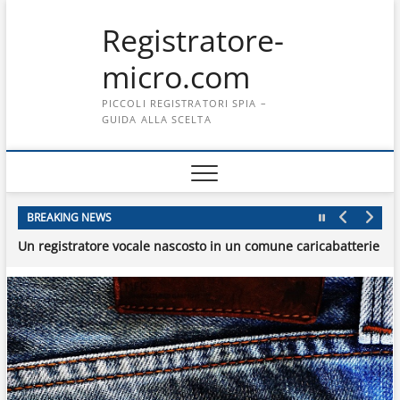
Skip
Registratore-
to
content
micro.com
PICCOLI REGISTRATORI SPIA –
GUIDA ALLA SCELTA
Localizzatore GPS, GSM e registratore tutto in uno
Un mini registratore professionale nascosto in carta di credito
Un registratore vocale telecomando per cancelli
Un mini registratore tascabile per conversazioni importanti
Un mini registratore spia lunga durata
BREAKING NEWS
Un registratore vocale nascosto in un comune caricabatterie U
Mini registratore spia di facile utilizzo ed economico
Localizzatore GPS, GSM e registratore tutto in uno
Un mini registratore professionale nascosto in carta di credito