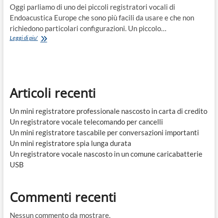
Oggi parliamo di uno dei piccoli registratori vocali di
Endoacustica Europe che sono più facili da usare e che non
richiedono particolari configurazioni. Un piccolo…
Le
Leggi di piu'
tue
registrazioni
nascoste
con
un
Articoli recenti
semplice
gesto
Un mini registratore professionale nascosto in carta di credito
Un registratore vocale telecomando per cancelli
Un mini registratore tascabile per conversazioni importanti
Un mini registratore spia lunga durata
Un registratore vocale nascosto in un comune caricabatterie
USB
Commenti recenti
Nessun commento da mostrare.