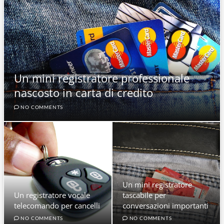
Un mini registratore professionale
nascosto in carta di credito
NO COMMENTS
Un mini registratore
Un registratore vocale
tascabile per
telecomando per cancelli
conversazioni importanti
NO COMMENTS
NO COMMENTS