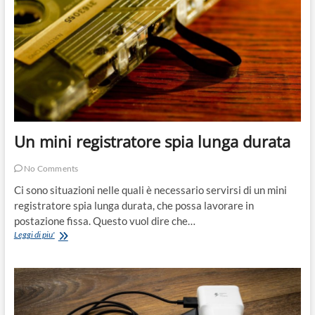
Un mini registratore spia lunga durata
No Comments
Ci sono situazioni nelle quali è necessario servirsi di un mini
registratore spia lunga durata, che possa lavorare in
postazione fissa. Questo vuol dire che…
Un
Leggi di piu'
mini
registratore
spia
lunga
durata