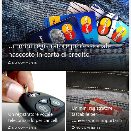
Un mini registratore professionale
nascosto in carta di credito
NO COMMENTS
Un mini registratore
Un registratore vocale
tascabile per
telecomando per cancelli
conversazioni importanti
NO COMMENTS
NO COMMENTS