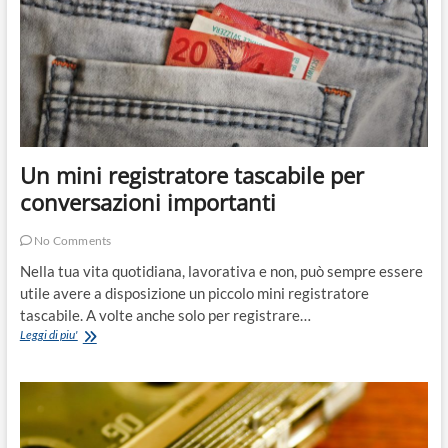
Un mini registratore tascabile per
conversazioni importanti
No Comments
Nella tua vita quotidiana, lavorativa e non, può sempre essere
utile avere a disposizione un piccolo mini registratore
tascabile. A volte anche solo per registrare…
Un
Leggi di piu'
mini
registratore
tascabile
per
conversazioni
importanti