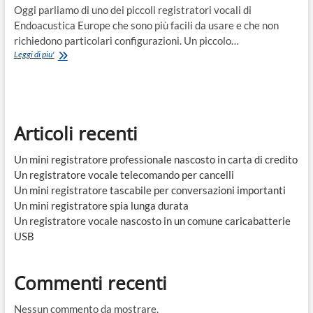
Oggi parliamo di uno dei piccoli registratori vocali di
Endoacustica Europe che sono più facili da usare e che non
richiedono particolari configurazioni. Un piccolo…
Le
Leggi di piu'
tue
registrazioni
nascoste
con
un
Articoli recenti
semplice
gesto
Un mini registratore professionale nascosto in carta di credito
Un registratore vocale telecomando per cancelli
Un mini registratore tascabile per conversazioni importanti
Un mini registratore spia lunga durata
Un registratore vocale nascosto in un comune caricabatterie
USB
Commenti recenti
Nessun commento da mostrare.