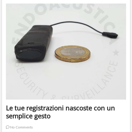
e
registratore
tutto
in
uno
Le tue registrazioni nascoste con un
semplice gesto
No Comments