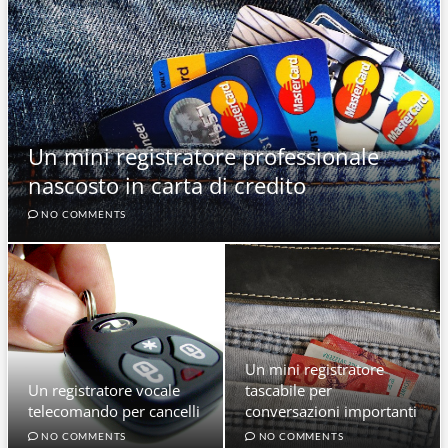
Un mini registratore professionale
nascosto in carta di credito
NO COMMENTS
Un mini registratore
Un registratore vocale
tascabile per
telecomando per cancelli
conversazioni importanti
NO COMMENTS
NO COMMENTS