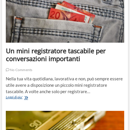
Un mini registratore tascabile per
conversazioni importanti
No Comments
Nella tua vita quotidiana, lavorativa e non, può sempre essere
utile avere a disposizione un piccolo mini registratore
tascabile. A volte anche solo per registrare…
Un
Leggi di piu'
mini
registratore
tascabile
per
conversazioni
importanti