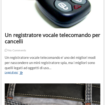
Un registratore vocale telecomando per
cancelli
No Comments
Un registratore vocale telecomando e’ uno dei migliori modi
per nascondere un mini registratore spia, ma i migliori sono
quelli legati ad oggetti di uso…
Un
Leggi di piu'
registratore
vocale
telecomando
per
cancelli