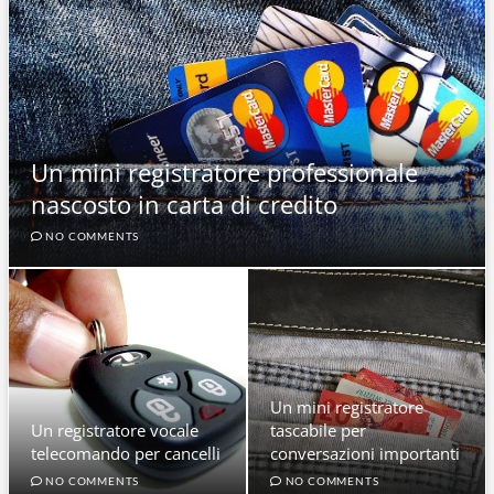
Un mini registratore professionale
nascosto in carta di credito
NO COMMENTS
Un mini registratore
Un registratore vocale
tascabile per
telecomando per cancelli
conversazioni importanti
NO COMMENTS
NO COMMENTS