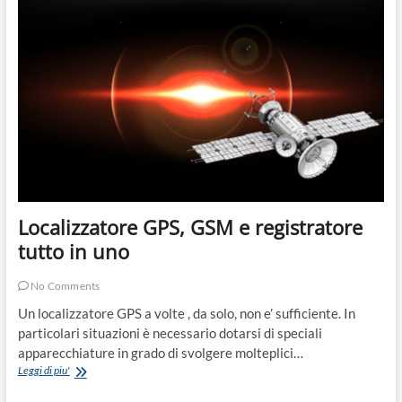
facile
utilizzo
ed
economico
Localizzatore GPS, GSM e registratore
tutto in uno
No Comments
Un localizzatore GPS a volte , da solo, non e’ sufficiente. In
particolari situazioni è necessario dotarsi di speciali
apparecchiature in grado di svolgere molteplici…
Localizzatore
Leggi di piu'
GPS,
GSM