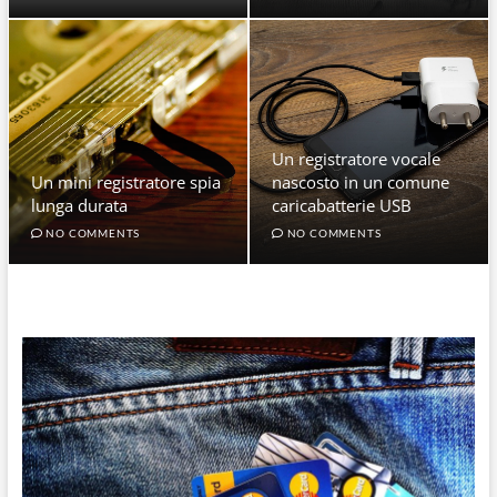
Un registratore vocale
Un mini registratore spia
nascosto in un comune
lunga durata
caricabatterie USB
NO COMMENTS
NO COMMENTS