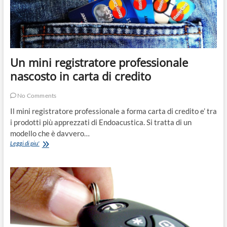
Un mini registratore professionale
nascosto in carta di credito
No Comments
Il mini registratore professionale a forma carta di credito e’ tra
i prodotti più apprezzati di Endoacustica. Si tratta di un
modello che è davvero…
Un
Leggi di piu'
mini
registratore
professionale
nascosto
in
carta
di
credito