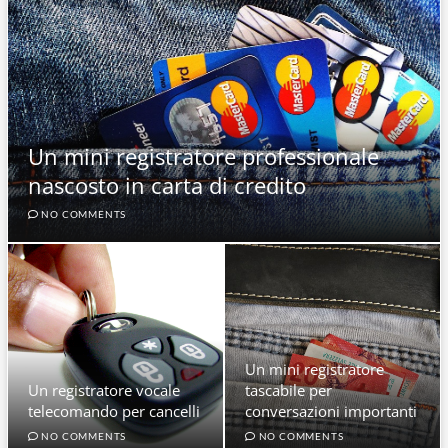
Un mini registratore professionale
nascosto in carta di credito
NO COMMENTS
Un mini registratore
Un registratore vocale
tascabile per
telecomando per cancelli
conversazioni importanti
NO COMMENTS
NO COMMENTS