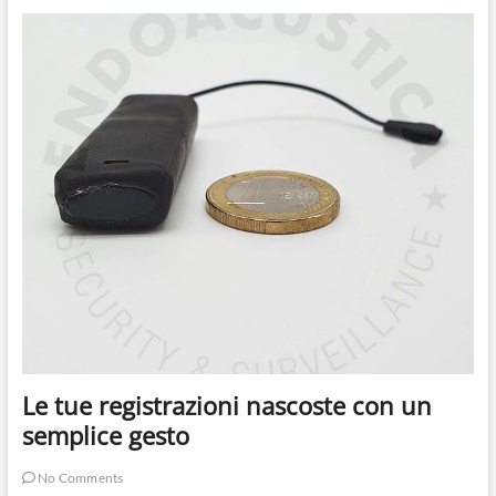
e
registratore
tutto
in
uno
Le tue registrazioni nascoste con un
semplice gesto
No Comments