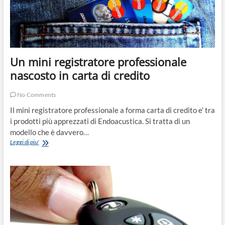
Un mini registratore professionale
nascosto in carta di credito
No Comments
Il mini registratore professionale a forma carta di credito e’ tra
i prodotti più apprezzati di Endoacustica. Si tratta di un
modello che è davvero…
Un
Leggi di piu'
mini
registratore
professionale
nascosto
in
carta
di
credito