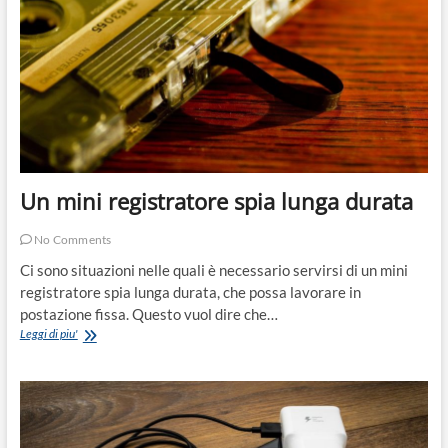
Un mini registratore spia lunga durata
No Comments
Ci sono situazioni nelle quali è necessario servirsi di un mini
registratore spia lunga durata, che possa lavorare in
postazione fissa. Questo vuol dire che…
Un
Leggi di piu'
mini
registratore
spia
lunga
durata