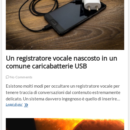
Un registratore vocale nascosto in un
comune caricabatterie USB
No Comments
Esistono molti modi per occultare un registratore vocale per
tenere traccia di conversazioni dal contenuto estremamente
delicato. Un sistema davvero ingegnoso è quello di inserire…
Un
Leggi di piu'
registratore
vocale
nascosto
in