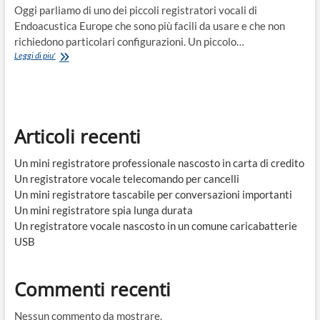
Oggi parliamo di uno dei piccoli registratori vocali di
Endoacustica Europe che sono più facili da usare e che non
richiedono particolari configurazioni. Un piccolo…
Le
Leggi di piu'
tue
registrazioni
nascoste
con
un
Articoli recenti
semplice
gesto
Un mini registratore professionale nascosto in carta di credito
Un registratore vocale telecomando per cancelli
Un mini registratore tascabile per conversazioni importanti
Un mini registratore spia lunga durata
Un registratore vocale nascosto in un comune caricabatterie
USB
Commenti recenti
Nessun commento da mostrare.