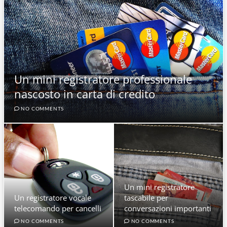
Un mini registratore professionale
nascosto in carta di credito
NO COMMENTS
Un mini registratore
Un registratore vocale
tascabile per
telecomando per cancelli
conversazioni importanti
NO COMMENTS
NO COMMENTS