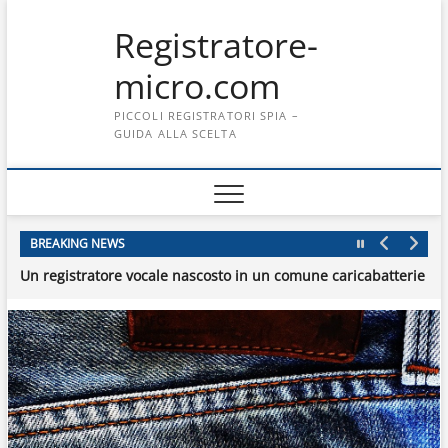
Skip
Registratore-
to
content
micro.com
PICCOLI REGISTRATORI SPIA –
GUIDA ALLA SCELTA
Localizzatore GPS, GSM e registratore tutto in uno
Un mini registratore professionale nascosto in carta di credito
Un registratore vocale telecomando per cancelli
Un mini registratore tascabile per conversazioni importanti
Un mini registratore spia lunga durata
BREAKING NEWS
Un registratore vocale nascosto in un comune caricabatterie U
Mini registratore spia di facile utilizzo ed economico
Localizzatore GPS, GSM e registratore tutto in uno
Un mini registratore professionale nascosto in carta di credito