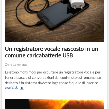
Un registratore vocale nascosto in un
comune caricabatterie USB
No Comments
Esistono molti modi per occultare un registratore vocale per
tenere traccia di conversazioni dal contenuto estremamente
delicato. Un sistema davvero ingegnoso è quello di inserire…
Un
Leggi di piu'
registratore
vocale
nascosto
in