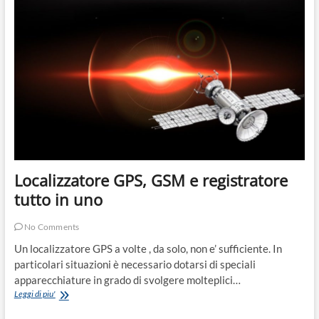
facile
utilizzo
ed
economico
Localizzatore GPS, GSM e registratore
tutto in uno
No Comments
Un localizzatore GPS a volte , da solo, non e’ sufficiente. In
particolari situazioni è necessario dotarsi di speciali
apparecchiature in grado di svolgere molteplici…
Localizzatore
Leggi di piu'
GPS,
GSM