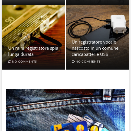
Un registratore vocale
Un mini registratore spia
nascosto in un comune
lunga durata
caricabatterie USB
NO COMMENTS
NO COMMENTS