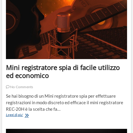
un
comune
caricabatterie
USB
Mini registratore spia di facile utilizzo
ed economico
No Comments
Se hai bisogno di un Mini registratore spia per effettuare
registrazioni in modo discreto ed efficace il mini registratore
REC-20H è la scelta che fa…
Mini
Leggi di piu'
registratore
spia
di