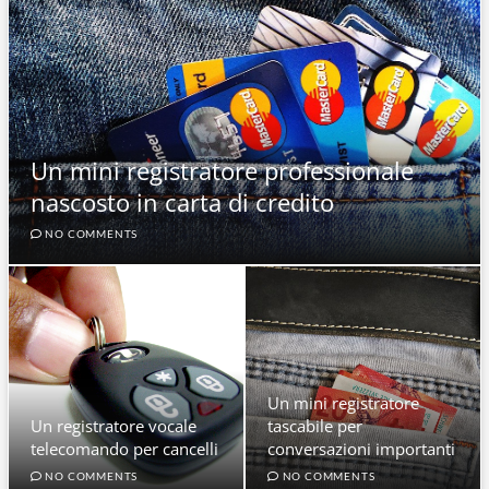
Un mini registratore professionale
nascosto in carta di credito
NO COMMENTS
Un mini registratore
Un registratore vocale
tascabile per
telecomando per cancelli
conversazioni importanti
NO COMMENTS
NO COMMENTS