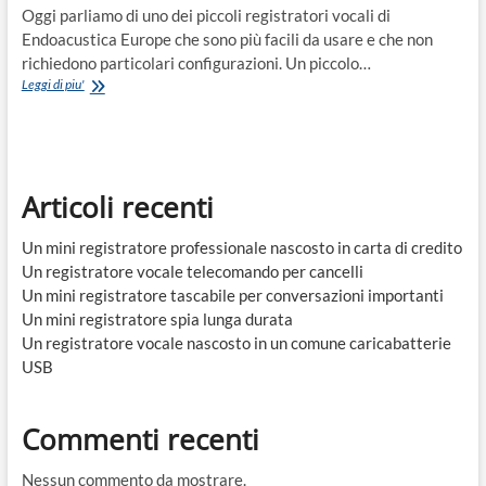
Oggi parliamo di uno dei piccoli registratori vocali di
Endoacustica Europe che sono più facili da usare e che non
richiedono particolari configurazioni. Un piccolo…
Le
Leggi di piu'
tue
registrazioni
nascoste
con
un
Articoli recenti
semplice
gesto
Un mini registratore professionale nascosto in carta di credito
Un registratore vocale telecomando per cancelli
Un mini registratore tascabile per conversazioni importanti
Un mini registratore spia lunga durata
Un registratore vocale nascosto in un comune caricabatterie
USB
Commenti recenti
Nessun commento da mostrare.