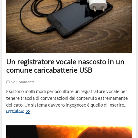
Un registratore vocale nascosto in un
comune caricabatterie USB
No Comments
Esistono molti modi per occultare un registratore vocale per
tenere traccia di conversazioni dal contenuto estremamente
delicato. Un sistema davvero ingegnoso è quello di inserire…
Un
Leggi di piu'
registratore
vocale
nascosto
in