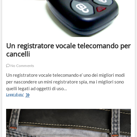
Un registratore vocale telecomando per
cancelli
No Comments
Un registratore vocale telecomando e’ uno dei migliori modi
per nascondere un mini registratore spia, ma i migliori sono
quelli legati ad oggetti di uso…
Un
Leggi di piu'
registratore
vocale
telecomando
per
cancelli