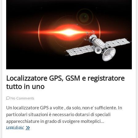
facile
utilizzo
ed
economico
Localizzatore GPS, GSM e registratore
tutto in uno
No Comments
Un localizzatore GPS a volte , da solo, non e’ sufficiente. In
particolari situazioni è necessario dotarsi di speciali
apparecchiature in grado di svolgere molteplici…
Localizzatore
Leggi di piu'
GPS,
GSM