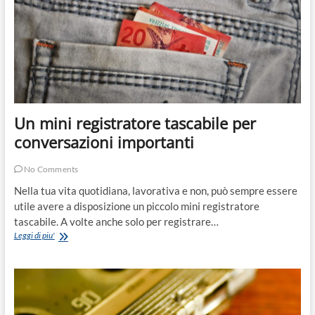
Un mini registratore tascabile per
conversazioni importanti
No Comments
Nella tua vita quotidiana, lavorativa e non, può sempre essere
utile avere a disposizione un piccolo mini registratore
tascabile. A volte anche solo per registrare…
Un
Leggi di piu'
mini
registratore
tascabile
per
conversazioni
importanti