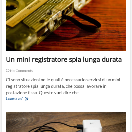
Un mini registratore spia lunga durata
No Comments
Ci sono situazioni nelle quali è necessario servirsi di un mini
registratore spia lunga durata, che possa lavorare in
postazione fissa. Questo vuol dire che…
Un
Leggi di piu'
mini
registratore
spia
lunga
durata