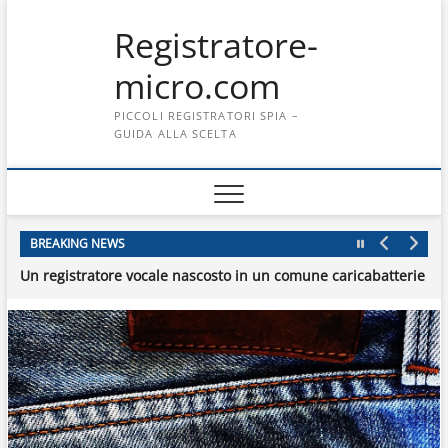
Skip
Registratore-
to
content
micro.com
PICCOLI REGISTRATORI SPIA –
GUIDA ALLA SCELTA
Localizzatore GPS, GSM e registratore tutto in uno
Un mini registratore professionale nascosto in carta di credito
Un registratore vocale telecomando per cancelli
Un mini registratore tascabile per conversazioni importanti
Un mini registratore spia lunga durata
BREAKING NEWS
Un registratore vocale nascosto in un comune caricabatterie U
Mini registratore spia di facile utilizzo ed economico
Localizzatore GPS, GSM e registratore tutto in uno
Un mini registratore professionale nascosto in carta di credito